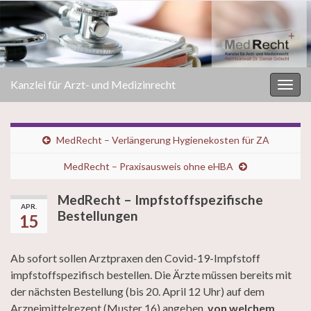
Kanzlei für Arzt- und Medizinrecht
Navi
umsc
MedRecht – Verlängerung Hygienekosten für ZA
MedRecht – Praxisausweis ohne eHBA
MedRecht – Impfstoffspezifische
APR.
Bestellungen
15
Ab sofort sollen Arztpraxen den Covid-19-Impfstoff
impfstoffspezifisch bestellen. Die Ärzte müssen bereits mit
der nächsten Bestellung (bis 20. April 12 Uhr) auf dem
Arzneimittelrezept (Muster 16) angeben,
von welchem