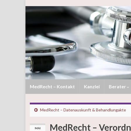
MedRecht – Kontakt
Kanzlei
Berater
MedRecht – Datenauskunft & Behandlungakte
MedRecht – Verordnu
MAI