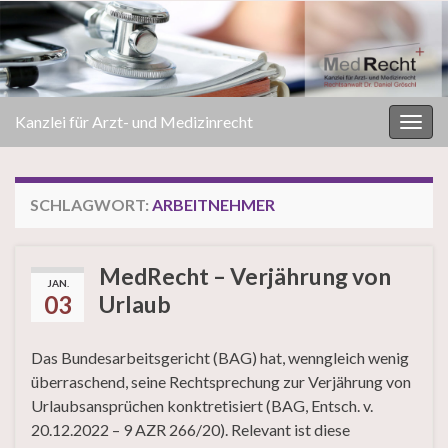
Kanzlei für Arzt- und Medizinrecht
Navi
umsc
SCHLAGWORT:
ARBEITNEHMER
MedRecht – Verjährung von
JAN.
03
Urlaub
Das Bundesarbeitsgericht (BAG) hat, wenngleich wenig
überraschend, seine Rechtsprechung zur Verjährung von
Urlaubsansprüchen konktretisiert (BAG, Entsch. v.
20.12.2022 – 9 AZR 266/20). Relevant ist diese