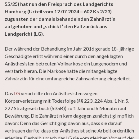
55/25) hat nun den Freispruch des Landgerichts
Hamburg (Urteil vom 12.07.2024 – 602 Ks 2/23)
zugunsten der damals behandelnden Zahnärztin
aufgehoben und „schickt“ den Fall zurück ans
Landgericht (LG)
.
Der während der Behandlung im Jahr 2016 gerade 18- jährige
Geschädigte erlitt während einer durch den angeklagten
Anästhesisten betreuten Vollnarkose ein Lungenödem und
verstarb hieran. Die Narkose hatte die mitangeklagte
Zahnärztin für eine umfangreiche Zahnsanierung eingeleitet.
Das
LG
verurteilte den Anästhesisten wegen
Körperverletzung mit Todesfolge (§§ 223, 224 Abs. 1 Nr. 5,
227 Strafgesetzbuch (StGB)) zu 1 Jahr und 6 Monaten auf
Bewährung. Die Zahnärztin kam dagegen zunächst glimpflich
davon: Denn das Gericht ging davon aus, dass sie darauf
vertrauen durfte, dass der Anästhesist seine Arbeit ordentlich
erledige. Deshalb sprach das LG sie vom gleichen Vorwurf der