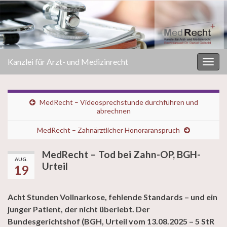
Kanzlei für Arzt- und Medizinrecht
Navi
umsc
MedRecht – Videosprechstunde durchführen und
abrechnen
MedRecht – Zahnärztlicher Honoraranspruch
MedRecht – Tod bei Zahn-OP, BGH-
AUG.
Urteil
19
Acht Stunden Vollnarkose, fehlende Standards – und ein
junger Patient, der nicht überlebt. Der
Bundesgerichtshof (BGH, Urteil vom 13.08.2025 – 5 StR