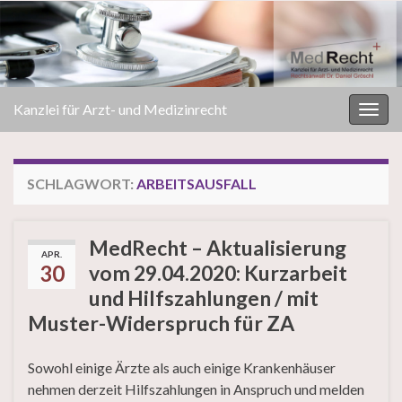
Kanzlei für Arzt- und Medizinrecht
Navi
umsc
SCHLAGWORT:
ARBEITSAUSFALL
MedRecht – Aktualisierung
APR.
30
vom 29.04.2020: Kurzarbeit
und Hilfszahlungen / mit
Muster-Widerspruch für ZA
Sowohl einige Ärzte als auch einige Krankenhäuser
nehmen derzeit Hilfszahlungen in Anspruch und melden