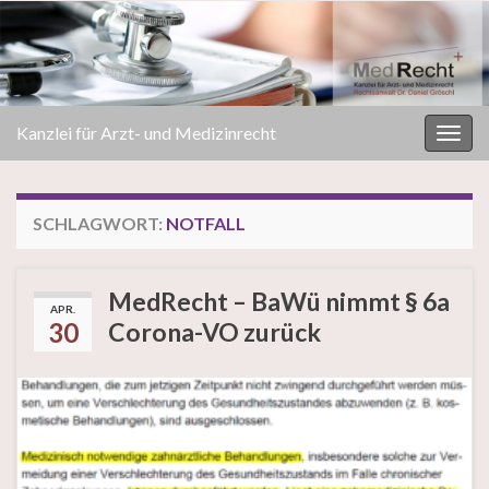
Kanzlei für Arzt- und Medizinrecht
Navi
umsc
SCHLAGWORT:
NOTFALL
MedRecht – BaWü nimmt § 6a
APR.
30
Corona-VO zurück