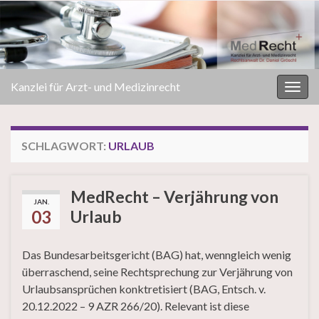
Kanzlei für Arzt- und Medizinrecht
Navi
umsc
SCHLAGWORT:
URLAUB
MedRecht – Verjährung von
JAN.
03
Urlaub
Das Bundesarbeitsgericht (BAG) hat, wenngleich wenig
überraschend, seine Rechtsprechung zur Verjährung von
Urlaubsansprüchen konktretisiert (BAG, Entsch. v.
20.12.2022 – 9 AZR 266/20). Relevant ist diese