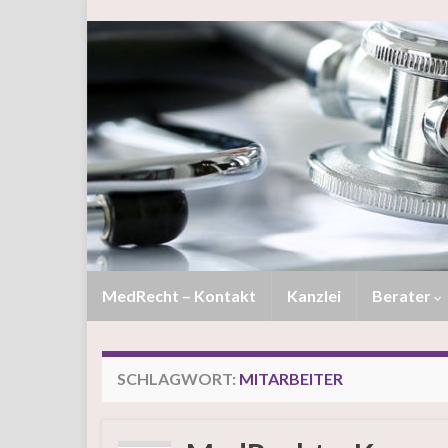
MedRecht – Kontakt
Kanzlei
Berater
SCHLAGWORT:
MITARBEITER