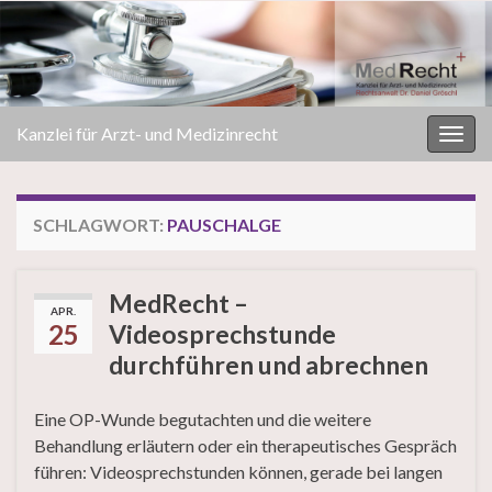
Kanzlei für Arzt- und Medizinrecht
Navi
umsc
SCHLAGWORT:
PAUSCHALGE
MedRecht –
APR.
25
Videosprechstunde
durchführen und abrechnen
Eine OP-Wunde begutachten und die weitere
Behandlung erläutern oder ein therapeutisches Gespräch
führen: Videosprechstunden können, gerade bei langen