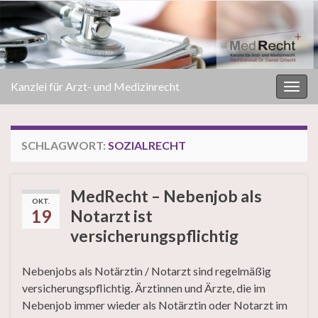
Kanzlei für Arzt- und Medizinrecht
Navi
umsc
SCHLAGWORT:
SOZIALRECHT
MedRecht – Nebenjob als
OKT.
19
Notarzt ist
versicherungspflichtig
Nebenjobs als Notärztin / Notarzt sind regelmäßig
versicherungspflichtig. Ärztinnen und Ärzte, die im
Nebenjob immer wieder als Notärztin oder Notarzt im