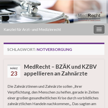
Kanzlei für Arzt- und Medizinrecht
Navi
umsc
SCHLAGWORT:
NOTVERSORGUNG
MedRecht – BZÄK und KZBV
MÄRZ
23
appellieren an Zahnärzte
Die Zahnärztinnen und Zahnärzte sollen „ihrer
Verpflichtung, den Menschen zu helfen, gerade in Zeiten
einer großen gesundheitlichen Krise durch vorbildliches
zahnärztlichen Handeln nachkommen„. Das sagten am